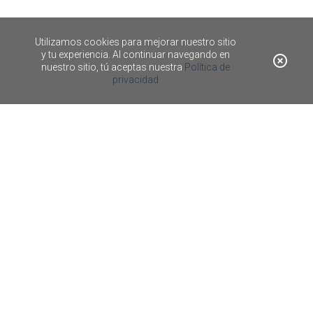
Utilizamos cookies para mejorar nuestro sitio
y tu experiencia. Al continuar navegando en
nuestro sitio, tú aceptas nuestra
Política de
privacidad