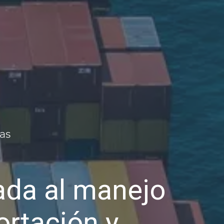
da al manejo
ortación y