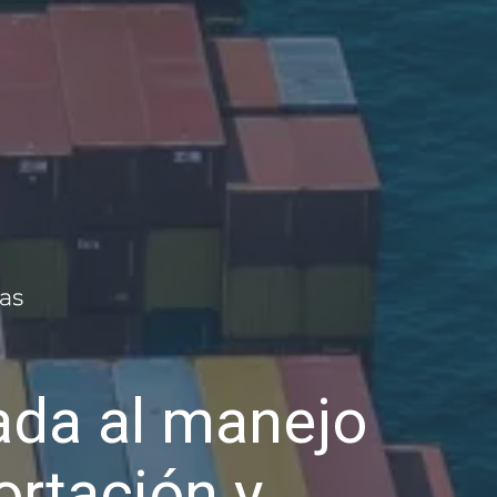
da al manejo
ortación y