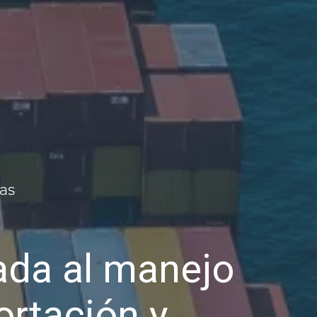
da al manejo
ortación y