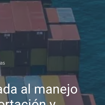
da al manejo
ortación y