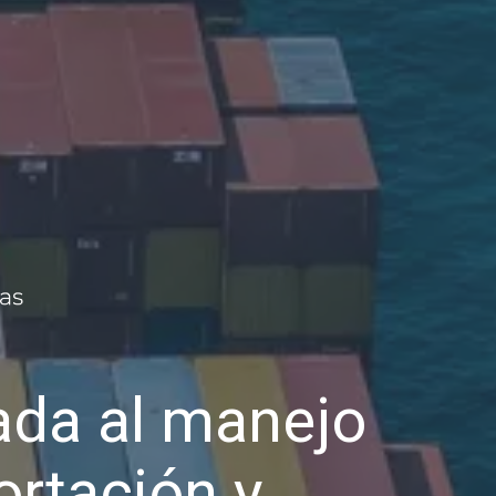
da al manejo
ortación y