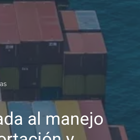
da al manejo
ortación y