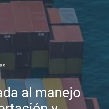
da al manejo
ortación y