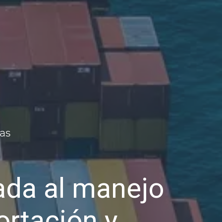
da al manejo
ortación y