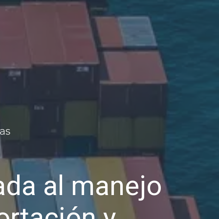
da al manejo
ortación y