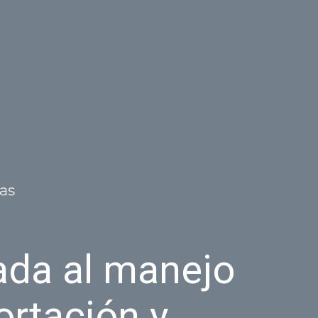
da al manejo
ortación y