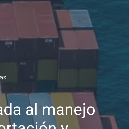
da al manejo
ortación y