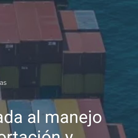
da al manejo
ortación y