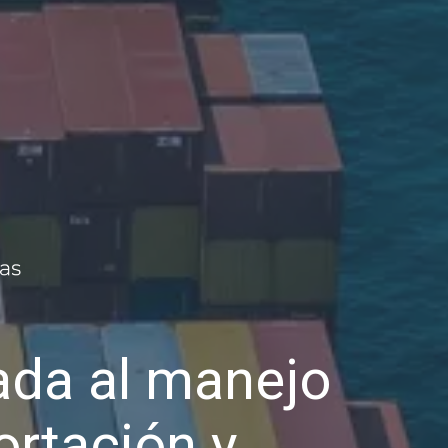
da al manejo
ortación y